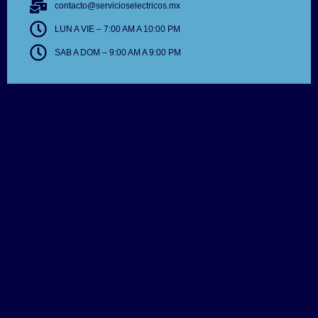
contacto@servicioselectricos.mx
LUN A VIE – 7:00 AM A 10:00 PM
SAB A DOM – 9:00 AM A 9:00 PM