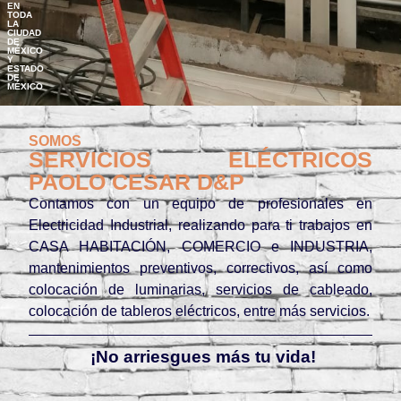
EN
TODA
LA
CIUDAD
DE
MÉXICO
Y
ESTADO
DE
MÉXICO
SOMOS
SERVICIOS ELÉCTRICOS
PAOLO CESAR D&P
Contamos con un equipo de profesionales en
Electricidad Industrial, realizando para ti trabajos en
CASA HABITACIÓN, COMERCIO e INDUSTRIA,
mantenimientos preventivos, correctivos, así como
colocación de luminarias, servicios de cableado,
colocación de tableros eléctricos, entre más servicios.
¡No arriesgues más tu vida!